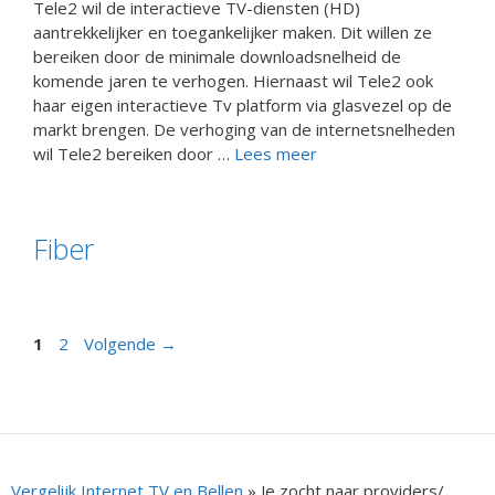
Tele2 wil de interactieve TV-diensten (HD)
aantrekkelijker en toegankelijker maken. Dit willen ze
bereiken door de minimale downloadsnelheid de
komende jaren te verhogen. Hiernaast wil Tele2 ook
haar eigen interactieve Tv platform via glasvezel op de
markt brengen. De verhoging van de internetsnelheden
wil Tele2 bereiken door …
Lees meer
Fiber
Berichtnavigatie
Pagina
Pagina
1
2
Volgende
→
Vergelijk Internet TV en Bellen
»
Je zocht naar providers/