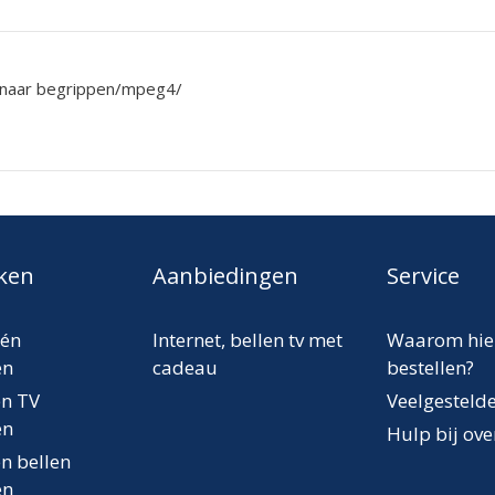
 naar begrippen/mpeg4/
jken
Aanbiedingen
Service
één
Internet, bellen tv met
Waarom hie
en
cadeau
bestellen?
en TV
Veelgesteld
en
Hulp bij ov
en bellen
en