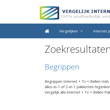
Ga
naar
de
inhoud
Vergelijken
Internet 
Zoekresultaten
Begrippen
Begrippen Internet + Tv + Bellen Heb j
alles-in-1 of 2-in-1 pakketten tegenko
Vergelijk alle internet + Tv + Bellen P