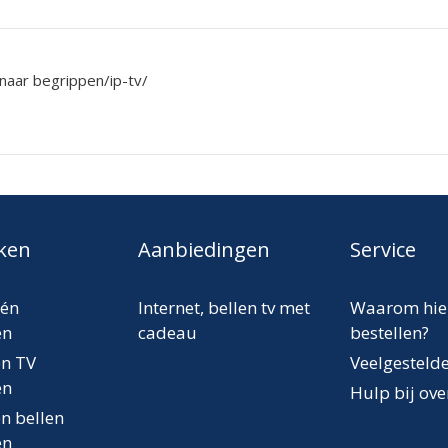
 naar begrippen/ip-tv/
jken
Aanbiedingen
Service
één
Internet, bellen tv met
Waarom hie
en
cadeau
bestellen?
en TV
Veelgesteld
en
Hulp bij ov
en bellen
en