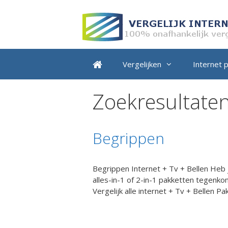
Ga
naar
de
inhoud
Vergelijken
Internet 
Zoekresultaten
Begrippen
Begrippen Internet + Tv + Bellen Heb j
alles-in-1 of 2-in-1 pakketten tegenko
Vergelijk alle internet + Tv + Bellen P