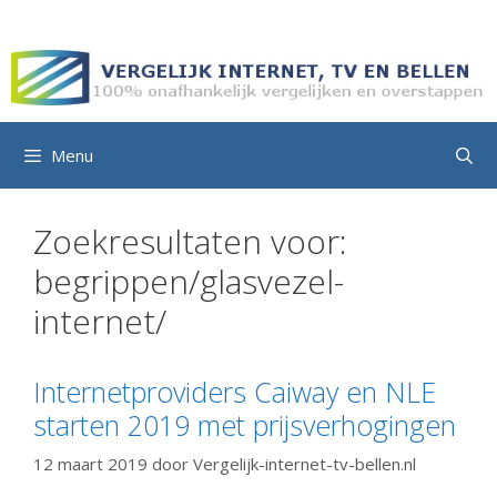
Ga
naar
de
inhoud
Menu
Zoekresultaten voor:
begrippen/glasvezel-
internet/
Internetproviders Caiway en NLE
starten 2019 met prijsverhogingen
12 maart 2019
door
Vergelijk-internet-tv-bellen.nl